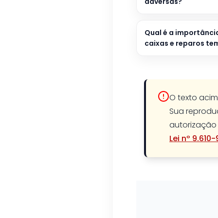
adversas?
Qual é a importânci
caixas e reparos te
O texto acim
Sua reproduç
autorização 
Lei nº 9.610