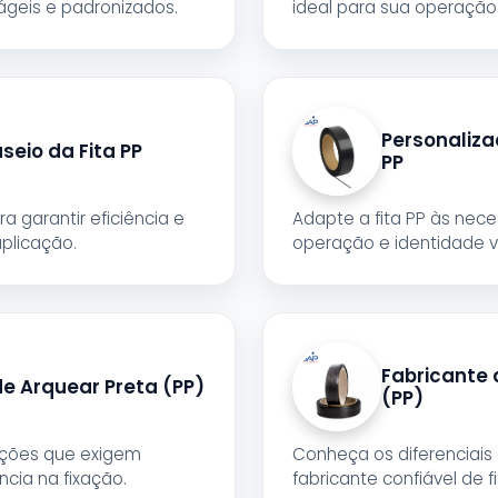
ágeis e padronizados.
ideal para sua operação
Personaliza
eio da Fita PP
PP
a garantir eficiência e
Adapte a fita PP às nec
aplicação.
operação e identidade vi
Fabricante 
de Arquear Preta (PP)
(PP)
cações que exigem
Conheça os diferenciais
ência na fixação.
fabricante confiável de fi