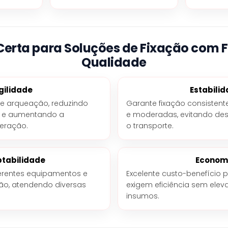
erta para Soluções de Fixação com Fi
Qualidade
gilidade
Estabili
de arqueação, reduzindo
Garante fixação consistent
o e aumentando a
e moderadas, evitando de
eração.
o transporte.
tabilidade
Econom
erentes equipamentos e
Excelente custo-benefício
ão, atendendo diversas
exigem eficiência sem elev
insumos.