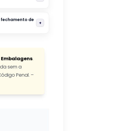
o fechamento de
 Embalagens
.
bida sem a
Código Penal. –