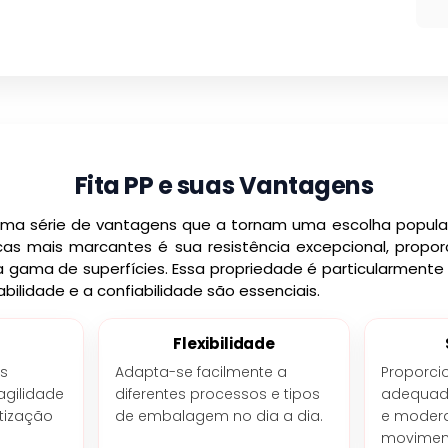
Fita PP e suas Vantagens
 uma série de vantagens que a tornam uma escolha popular
cas mais marcantes é sua resistência excepcional, propo
gama de superfícies. Essa propriedade é particularmente 
abilidade e a confiabilidade são essenciais.
Flexibilidade
es
Adapta-se facilmente a
Proporci
agilidade
diferentes processos e tipos
adequada
tização
de embalagem no dia a dia.
e moder
moviment