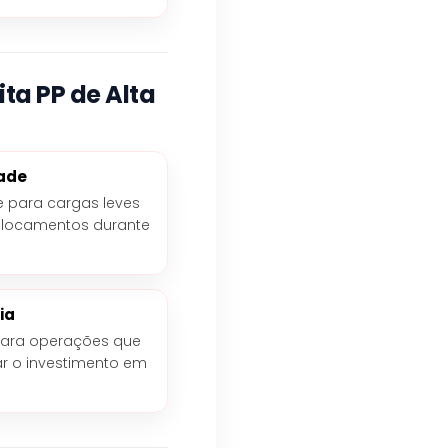
ta PP de Alta
dade
e para cargas leves
slocamentos durante
ia
 para operações que
ar o investimento em