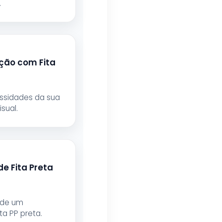
.
ASAP EMBALAGENS
Respondemos rapidamente
ção com Fita
essidades da sua
👋
Olá! Bem-vindo!
sual.
Somos especialistas em
Máquinas de
Arquear, Envolvedoras, Filme Stretch, Fitas
de Arquear, Selos para Fitas de Arquear,
Aplicador de Filme Stretch, Cantoneiras,
Dispensador de Papel Gomado e Entre
outros
.
de Fita Preta
Preencha os dados abaixo e o
atendimento continuará no WhatsApp:
 de um
ta PP preta.
Nome *