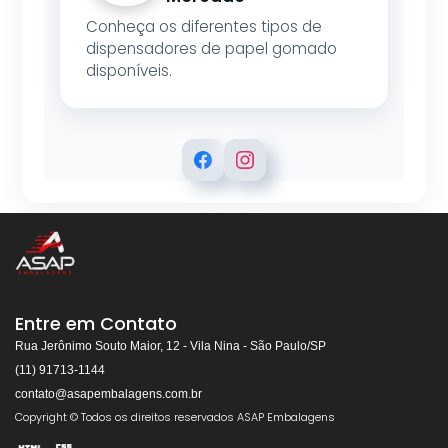
Conheça os diferentes tipos de
dispensadores de papel gomado
disponíveis.
ASAP EMBALAGENS
Respondemos rapidamente
Entre em Contato
Rua Jerônimo Souto Maior, 12 - Vila Nina - São Paulo/SP
(11) 91713-1144
contato@asapembalagens.com.br
👋
Olá! Bem-vindo!
Copyright © Todos os direitos reservados ASAP Embalagens
Somos especialistas em
Máquinas de Arquear,