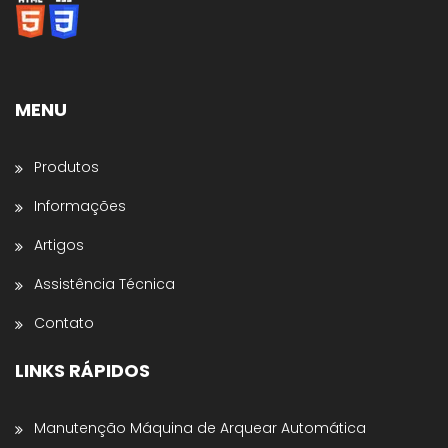
Envolvedoras, Filme Stretch, Fitas de Arquear,
Selos para Fitas de Arquear, Aplicador de Filme
Stretch, Cantoneiras, Dispensador de Papel
Gomado e Entre outros
.
MENU
Preencha os dados abaixo e o atendimento
continuará no WhatsApp:
Produtos
Nome *
Informações
Artigos
Nome da Empresa *
Assistência Técnica
Contato
Estado *
LINKS RÁPIDOS
Telefone *
Manutenção Máquina de Arquear Automática