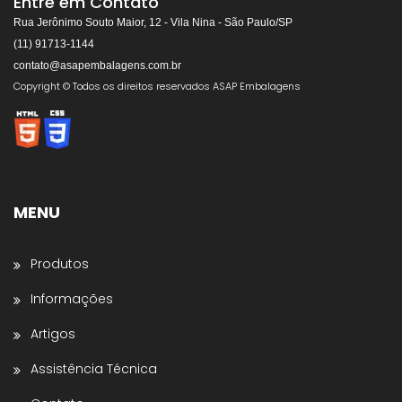
Entre em Contato
Rua Jerônimo Souto Maior, 12 - Vila Nina - São Paulo/SP
(11) 91713-1144
contato@asapembalagens.com.br
👋
Olá! Bem-vindo!
Copyright © Todos os direitos reservados ASAP Embalagens
Somos especialistas em
Máquinas de Arquear,
Envolvedoras, Filme Stretch, Fitas de Arquear,
Selos para Fitas de Arquear, Aplicador de Filme
Stretch, Cantoneiras, Dispensador de Papel
Gomado e Entre outros
.
MENU
Preencha os dados abaixo e o atendimento
continuará no WhatsApp:
Produtos
Nome *
Informações
Artigos
Nome da Empresa *
Assistência Técnica