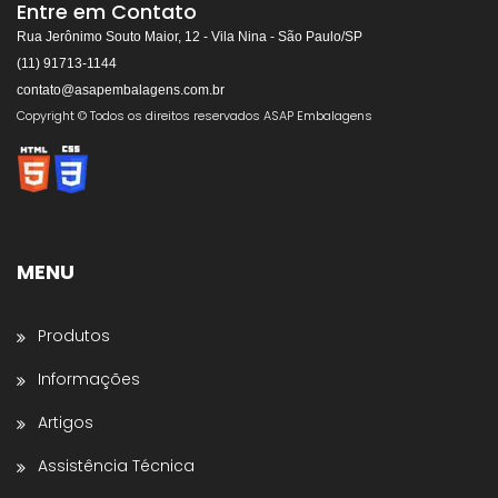
Respondemos rapidamente
Entre em Contato
Rua Jerônimo Souto Maior, 12 - Vila Nina - São Paulo/SP
(11) 91713-1144
contato@asapembalagens.com.br
👋
Olá! Bem-vindo!
Copyright © Todos os direitos reservados ASAP Embalagens
Somos especialistas em
Máquinas de Arquear,
Envolvedoras, Filme Stretch, Fitas de Arquear,
Selos para Fitas de Arquear, Aplicador de Filme
Stretch, Cantoneiras, Dispensador de Papel
Gomado e Entre outros
.
MENU
Preencha os dados abaixo e o atendimento
continuará no WhatsApp:
Produtos
Nome *
Informações
Artigos
Nome da Empresa *
Assistência Técnica