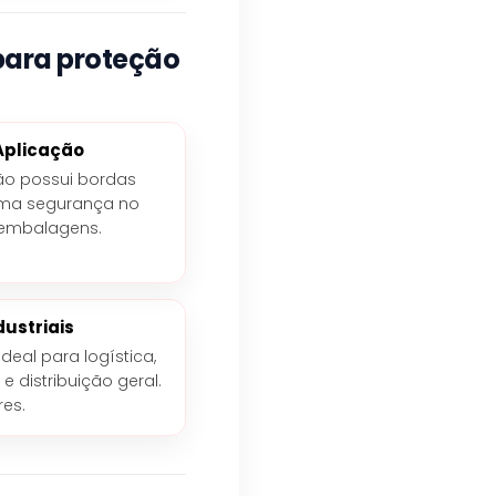
para proteção
Aplicação
ão possui bordas
ima segurança no
 embalagens.
dustriais
deal para logística,
 e distribuição geral.
res.