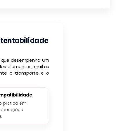
stentabilidade
ta que desempenha um
ples elementos, muitas
nte o transporte e o
mpatibilidade
o prática em
 operações
s.