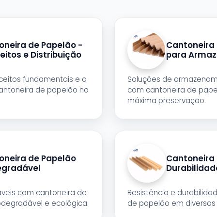
oneira de Papelão -
Cantoneira
itos e Distribuição
para Arma
eitos fundamentais e a
Soluções de armazena
cantoneira de papelão no
com cantoneira de pape
máxima preservação.
oneira de Papelão
Cantoneira 
egradável
Durabilidad
veis com cantoneira de
Resistência e durabilida
odegradável e ecológica.
de papelão em diversas 