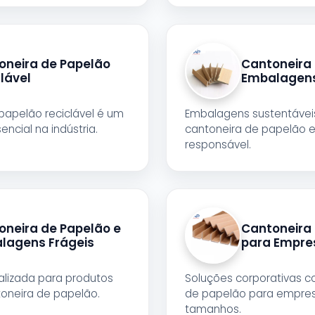
oneira de Papelão
Cantoneira 
lável
Embalagens
papelão reciclável é um
Embalagens sustentáveis
cial na indústria.
cantoneira de papelão 
responsável.
oneira de Papelão e
Cantoneira
lagens Frágeis
para Empre
alizada para produtos
Soluções corporativas c
toneira de papelão.
de papelão para empres
tamanhos.