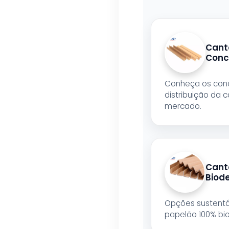
Cant
Conce
Conheça os conc
distribuição da 
mercado.
Cant
Biod
Opções sustentá
papelão 100% bi