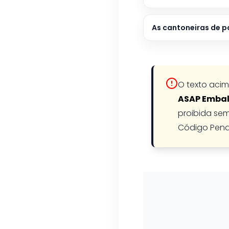
As cantoneiras de p
O texto acim
ASAP Emba
proibida sem
Código Pena