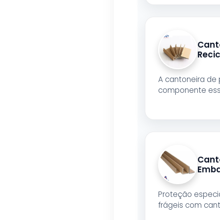
Cant
Recic
A cantoneira de 
componente essen
Cant
Emba
Proteção especi
frágeis com can