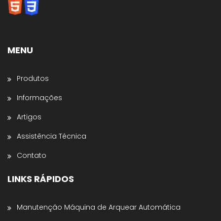
Envolvedoras, Filme Stretch, Fitas de Arquear,
Selos para Fitas de Arquear, Aplicador de Filme
Stretch, Cantoneiras, Dispensador de Papel
Gomado e Entre outros
.
MENU
Preencha os dados abaixo e o atendimento
continuará no WhatsApp:
Produtos
Nome *
Informações
Artigos
Nome da Empresa *
Assistência Técnica
Contato
Estado *
LINKS RÁPIDOS
Telefone *
Manutenção Máquina de Arquear Automática