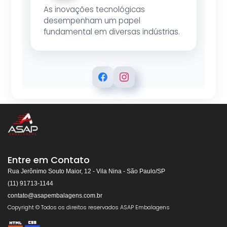
As inovações tecnológicas
desempenham um papel
fundamental em diversas indústrias.
ASAP EMBALAGENS
Respondemos rapidamente
Entre em Contato
Rua Jerônimo Souto Maior, 12 - Vila Nina - São Paulo/SP
(11) 91713-1144
contato@asapembalagens.com.br
👋
Olá! Bem-vindo!
Copyright © Todos os direitos reservados ASAP Embalagens
Somos especialistas em
Máquinas de Arquear,