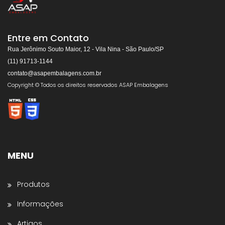
ASAP EMBALAGENS
Respondemos rapidamente
Entre em Contato
Rua Jerônimo Souto Maior, 12 - Vila Nina - São Paulo/SP
(11) 91713-1144
contato@asapembalagens.com.br
👋
Olá! Bem-vindo!
Copyright © Todos os direitos reservados ASAP Embalagens
Somos especialistas em
Máquinas de Arquear,
Envolvedoras, Filme Stretch, Fitas de Arquear,
Selos para Fitas de Arquear, Aplicador de Filme
Stretch, Cantoneiras, Dispensador de Papel
Gomado e Entre outros
.
MENU
Preencha os dados abaixo e o atendimento
continuará no WhatsApp:
Produtos
Nome *
Informações
Artigos