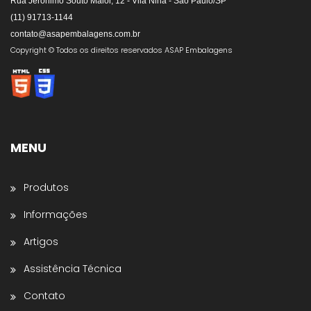
Rua Jerônimo Souto Maior, 12 - Vila Nina - São Paulo/SP
(11) 91713-1144
contato@asapembalagens.com.br
👋
Olá! Bem-vindo!
Copyright © Todos os direitos reservados ASAP Embalagens
Somos especialistas em
Máquinas de Arquear,
Envolvedoras, Filme Stretch, Fitas de Arquear,
Selos para Fitas de Arquear, Aplicador de Filme
Stretch, Cantoneiras, Dispensador de Papel
Gomado e Entre outros
.
MENU
Preencha os dados abaixo e o atendimento
continuará no WhatsApp:
Produtos
Nome *
Informações
Artigos
Nome da Empresa *
Assistência Técnica
Contato
Estado *