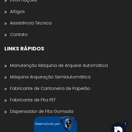
Informações
Artigos
Nome da Empresa *
Assistência Técnica
Contato
Estado *
LINKS RÁPIDOS
Telefone *
Manutenção Máquina de Arquear Automática
Máquina Arqueação Semiautomática
Enviar para WhatsApp
Fabricante de Cantoneira de Papelão
Fabricante de Fita PET
Dispensador de Fita Gomada
1
Desenvolvido por