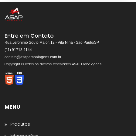
ASAP EMBALAGENS
Respondemos rapidamente
Entre em Contato
Rua Jerônimo Souto Maior, 12 - Vila Nina - São Paulo/SP
(11) 91713-1144
contato@asapembalagens.com.br
👋
Olá! Bem-vindo!
Copyright © Todos os direitos reservados ASAP Embalagens
Somos especialistas em
Máquinas de Arquear,
Envolvedoras, Filme Stretch, Fitas de Arquear,
Selos para Fitas de Arquear, Aplicador de Filme
Stretch, Cantoneiras, Dispensador de Papel
Gomado e Entre outros
.
MENU
Preencha os dados abaixo e o atendimento
continuará no WhatsApp:
Produtos
Nome *