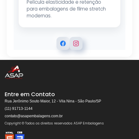
Película elasticidade e retenção
para embalagens de filme stretch
modernas.
ASAP EMBALAGENS
Respondemos rapidamente
Entre em Contato
Rua Jerônimo Souto Maior, 12 - Vila Nina - São Paulo/SP
(11) 91713-1144
contato@asapembalagens.com.br
👋
Olá! Bem-vindo!
Copyright © Todos os direitos reservados ASAP Embalagens
Somos especialistas em
Máquinas de Arquear,
Envolvedoras, Filme Stretch, Fitas de Arquear,