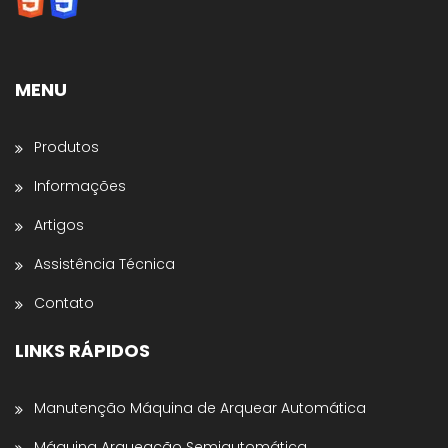
Selos para Fitas de Arquear, Aplicador de Filme
Stretch, Cantoneiras, Dispensador de Papel
Gomado e Entre outros
.
MENU
Preencha os dados abaixo e o atendimento
continuará no WhatsApp:
Produtos
Nome *
Informações
Artigos
Nome da Empresa *
Assistência Técnica
Contato
Estado *
LINKS RÁPIDOS
Telefone *
Manutenção Máquina de Arquear Automática
Máquina Arqueação Semiautomática