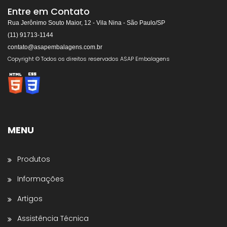
Respondemos rapidamente
Entre em Contato
Rua Jerônimo Souto Maior, 12 - Vila Nina - São Paulo/SP
(11) 91713-1144
contato@asapembalagens.com.br
👋
Olá! Bem-vindo!
Copyright © Todos os direitos reservados ASAP Embalagens
Somos especialistas em
Máquinas de Arquear,
Envolvedoras, Filme Stretch, Fitas de Arquear,
Selos para Fitas de Arquear, Aplicador de Filme
Stretch, Cantoneiras, Dispensador de Papel
Gomado e Entre outros
.
MENU
Preencha os dados abaixo e o atendimento
continuará no WhatsApp:
Produtos
Nome *
Informações
Artigos
Nome da Empresa *
Assistência Técnica