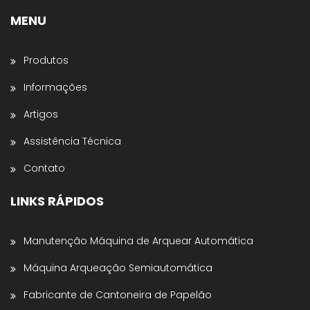
MENU
Preencha os dados abaixo e o atendimento
continuará no WhatsApp:
Produtos
Nome *
Informações
Artigos
Nome da Empresa *
Assistência Técnica
Contato
Estado *
LINKS RÁPIDOS
Telefone *
Manutenção Máquina de Arquear Automática
Máquina Arqueação Semiautomática
Enviar para WhatsApp
Fabricante de Cantoneira de Papelão