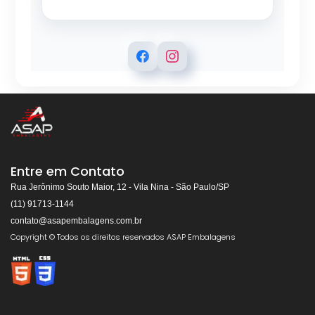
ASAP EMBALAGENS
Respondemos rapidamente
Entre em Contato
Rua Jerônimo Souto Maior, 12 - Vila Nina - São Paulo/SP
(11) 91713-1144
contato@asapembalagens.com.br
👋
Olá! Bem-vindo!
Copyright © Todos os direitos reservados ASAP Embalagens
Somos especialistas em
Máquinas de Arquear,
Envolvedoras, Filme Stretch, Fitas de Arquear,
Selos para Fitas de Arquear, Aplicador de Filme
Stretch, Cantoneiras, Dispensador de Papel
Gomado e Entre outros
.