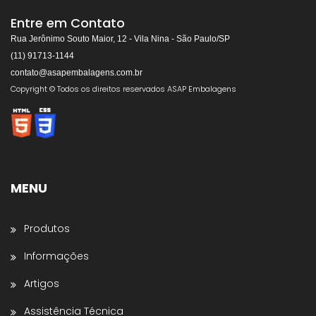
ASAP EMBALAGENS
Respondemos rapidamente
Entre em Contato
Rua Jerônimo Souto Maior, 12 - Vila Nina - São Paulo/SP
(11) 91713-1144
contato@asapembalagens.com.br
👋
Olá! Bem-vindo!
Copyright © Todos os direitos reservados ASAP Embalagens
Somos especialistas em
Máquinas de Arquear,
Envolvedoras, Filme Stretch, Fitas de Arquear,
Selos para Fitas de Arquear, Aplicador de Filme
Stretch, Cantoneiras, Dispensador de Papel
Gomado e Entre outros
.
MENU
Preencha os dados abaixo e o atendimento
continuará no WhatsApp:
Produtos
Nome *
Informações
Artigos
Nome da Empresa *
Assistência Técnica