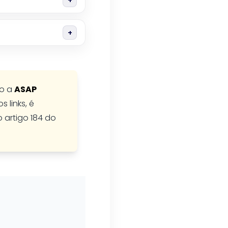
do a
ASAP
 links, é
o artigo 184 do