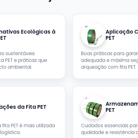
nativas Ecológicas à
Aplicação C
PET
PET
s sustentáveis
Boas práticas para garan
ta PET e práticas que
adequada e máxima seg
to ambiental.
arqueação com fita PET.
Armazename
ações da Fita PET
PET
fita PET é mais utilizada
Cuidados essenciais par
logística.
qualidade e resistência d