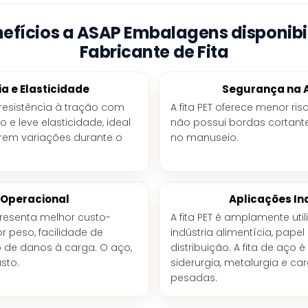
nefícios a ASAP Embalagens disponibi
Fabricante de Fita
ia e Elasticidade
Segurança na 
a resistência à tração com
A fita PET oferece menor ris
e leve elasticidade, ideal
não possui bordas cortant
rem variações durante o
no manuseio.
 Operacional
Aplicações In
resenta melhor custo-
A fita PET é amplamente util
 peso, facilidade de
indústria alimentícia, papel
 de danos à carga. O aço,
distribuição. A fita de aç
sto.
siderurgia, metalurgia e c
pesadas.