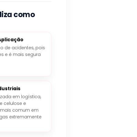
liza como
Aplicação
co de acidentes, pois
es e é mais segura
dustriais
izada em logística,
 e celulose e
o é mais comum em
argas extremamente