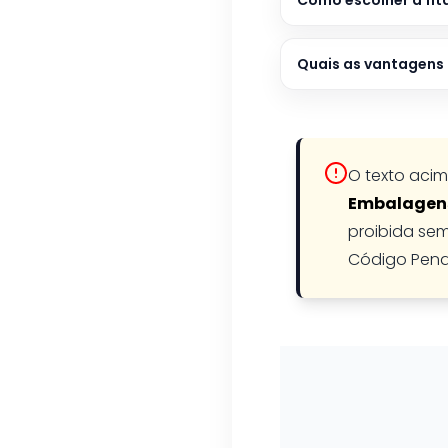
Como escolher a fit
Quais as vantagens 
O texto acim
Embalagen
proibida sem
Código Pena