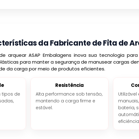
terísticas da Fabricante de Fita de A
 de arquear ASAP Embalagens inova sua tecnologia para
plásticas para manter a segurança de manusear cargas dentr
e da carga por meio de produtos eficientes.
de
Resistência
Co
s tipos de
Alta performance sob tensão,
Utilizáv
sadas,
mantendo a carga firme e
manuais,
estável.
bateria,
automáti
eficiênci