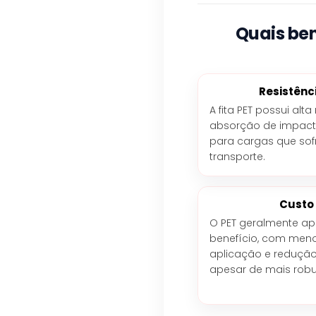
Quais be
Resistênc
A fita PET possui alt
absorção de impacto 
para cargas que sof
transporte.
Custo
O PET geralmente ap
benefício, com menor
aplicação e redução
apesar de mais robu