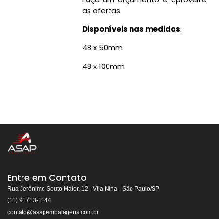
as ofertas.
Disponíveis nas medidas
:
48 x 50mm
48 x 100mm
Entre em Contato
Rua Jerônimo Souto Maior, 12 - Vila Nina - São Paulo/SP
(11) 91713-1144
contato@asapembalagens.com.br